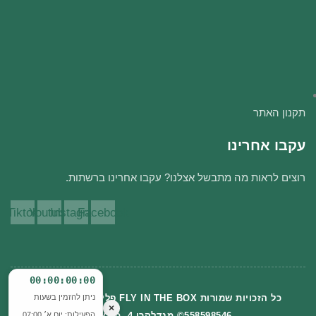
תקנון האתר
עקבו אחרינו
רוצים לראות מה מתבשל אצלנו? עקבו אחרינו ברשתות.
Tiktok
Youtube
Instagram
Facebook
00:00:00:00
ניתן להזמין בשעות
כל הזכויות שמורות FLY IN THE BOX פליי שותפות מספר
×
הפעילות: יום א׳ 07:00
558598546© מנדלקרן 4, תל אביב